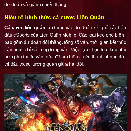
dự đoán và giành chiến thắng.
Hiểu rõ hình thức cá cược Liên Quân
Cá cược liên quân
tập trung vào dự đoán kết quả các trận
đấu eSports của Liên Quân Mobile. Các loại kèo phổ biến
bao gồm dự đoán đội thắng, tổng số ván, thời gian kết thúc
trận hoặc chỉ số trong từng ván. Việc lựa chọn loại kèo phù
hợp phụ thuộc vào mức độ am hiểu chiến thuật, phong độ
thi đấu và sự tương quan giữa hai đội.