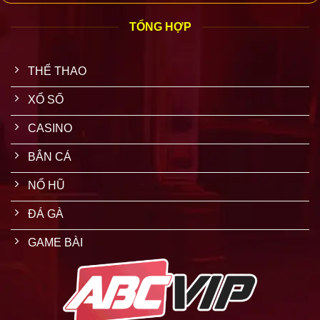
TỔNG HỢP
THỂ THAO
XỔ SỐ
CASINO
BẮN CÁ
NỔ HŨ
ĐÁ GÀ
GAME BÀI