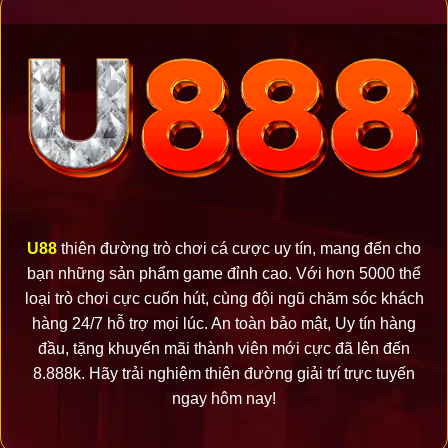
U88
thiên đường trò chơi cá cược uy tín, mang đến cho
bạn những sản phẩm game đỉnh cao. Với hơn 5000 thể
loại trò chơi cực cuốn hút, cùng đội ngũ chăm sóc khách
hàng 24/7 hỗ trợ mọi lúc. An toàn bảo mật, Uy tín hàng
đầu, tặng khuyến mãi thành viên mới cực đã lên đến
8.888k. Hãy trải nghiệm thiên đường giải trí trực tuyến
ngay hôm nay!