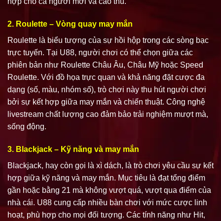
hợp cho cả người mới và cao thủ.
2. Roulette – Vòng quay may mắn
Roulette là biểu tượng của sự hồi hộp trong các sòng bạc
trực tuyến. Tại U88, người chơi có thể chọn giữa các
phiên bản như Roulette Châu Âu, Châu Mỹ hoặc Speed
Roulette. Với đồ họa trực quan và khả năng đặt cược đa
dạng (số, màu, nhóm số), trò chơi này thu hút người chơi
bởi sự kết hợp giữa may mắn và chiến thuật. Công nghệ
livestream chất lượng cao đảm bảo trải nghiệm mượt mà,
sống động.
3. Blackjack – Kỹ năng và may mắn
Blackjack, hay còn gọi là xì dách, là trò chơi yêu cầu sự kết
hợp giữa kỹ năng và may mắn. Mục tiêu là đạt tổng điểm
gần hoặc bằng 21 mà không vượt quá, vượt qua điểm của
nhà cái. U88 cung cấp nhiều bàn chơi với mức cược linh
hoạt, phù hợp cho mọi đối tượng. Các tính năng như Hit,