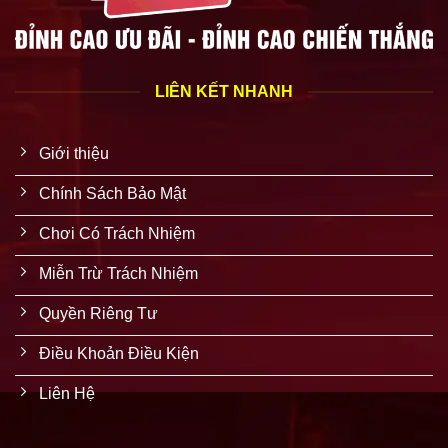
LIÊN KẾT NHANH
Giới thiệu
Chính Sách Bảo Mật
Chơi Có Trách Nhiệm
Miễn Trừ Trách Nhiệm
Quyền Riêng Tư
Điều Khoản Điều Kiện
Liên Hệ