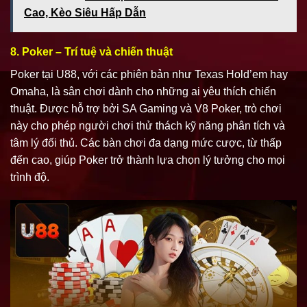
Cao, Kèo Siêu Hấp Dẫn
8. Poker – Trí tuệ và chiến thuật
Poker tại U88, với các phiên bản như Texas Hold’em hay
Omaha, là sân chơi dành cho những ai yêu thích chiến
thuật. Được hỗ trợ bởi SA Gaming và V8 Poker, trò chơi
này cho phép người chơi thử thách kỹ năng phân tích và
tâm lý đối thủ. Các bàn chơi đa dạng mức cược, từ thấp
đến cao, giúp Poker trở thành lựa chọn lý tưởng cho mọi
trình độ.