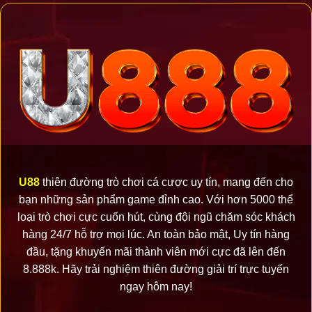
U88
thiên đường trò chơi cá cược uy tín, mang đến cho
bạn những sản phẩm game đỉnh cao. Với hơn 5000 thể
loại trò chơi cực cuốn hút, cùng đội ngũ chăm sóc khách
hàng 24/7 hỗ trợ mọi lúc. An toàn bảo mật, Uy tín hàng
đầu, tặng khuyến mãi thành viên mới cực đã lên đến
8.888k. Hãy trải nghiệm thiên đường giải trí trực tuyến
ngay hôm nay!