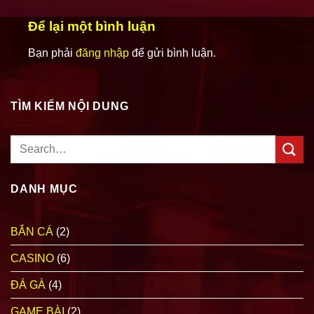
Để lại một bình luận
Bạn phải
đăng nhập
để gửi bình luận.
TÌM KIẾM NỘI DUNG
DANH MỤC
BẮN CÁ
(2)
CASINO
(6)
ĐÁ GÀ
(4)
GAME BÀI
(2)