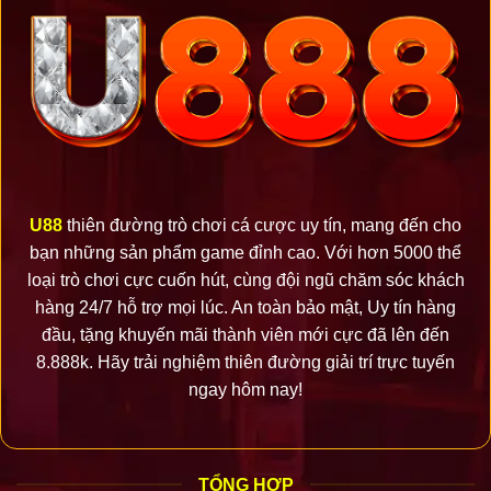
U88
thiên đường trò chơi cá cược uy tín, mang đến cho
bạn những sản phẩm game đỉnh cao. Với hơn 5000 thể
loại trò chơi cực cuốn hút, cùng đội ngũ chăm sóc khách
hàng 24/7 hỗ trợ mọi lúc. An toàn bảo mật, Uy tín hàng
đầu, tặng khuyến mãi thành viên mới cực đã lên đến
8.888k. Hãy trải nghiệm thiên đường giải trí trực tuyến
ngay hôm nay!
TỔNG HỢP