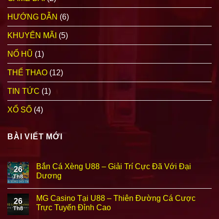
HƯỚNG DẪN
(6)
KHUYẾN MÃI
(5)
NỔ HŨ
(1)
THỂ THAO
(12)
TIN TỨC
(1)
XỔ SỐ
(4)
BÀI VIẾT MỚI
Bắn Cá Xèng U88 – Giải Trí Cực Đã Với Đại
26
Dương
Th8
MG Casino Tại U88 – Thiên Đường Cá Cược
26
Trực Tuyến Đỉnh Cao
Th8