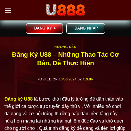
Skip
to
content
ĐĂNG KÝ +
ĐĂNG NHẬP
HƯỚNG DẪN
Đăng Ký U88 – Những Thao Tác Cơ
Bản, Dễ Thực Hiện
POSTED ON
13/06/2024
BY
ADMIN
Đăng ký U88
là bước khởi đầu lý tưởng để dấn thân vào
thế giới cá cược trực tuyến đầy thú vị. Với nhiều trò chơi
đa dạng và cơ hội trúng thưởng hấp dẫn, nền tảng này
hứa hẹn mang lại những trải nghiệm độc đáo và khó quên
cho người chơi. Quá trình đăng ký dễ dàng và tiện lợi giúp