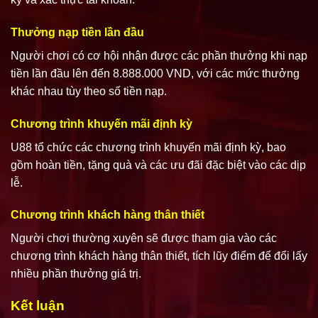
Thưởng nạp tiền lần đầu
Người chơi có cơ hội nhận được các phần thưởng khi nạp
tiền lần đầu lên đến 8.888.000 VND, với các mức thưởng
khác nhau tùy theo số tiền nạp.
Chương trình khuyến mãi định kỳ
U88 tổ chức các chương trình khuyến mãi định kỳ, bao
gồm hoàn tiền, tặng quà và các ưu đãi đặc biệt vào các dịp
lễ.
Chương trình khách hàng thân thiết
Người chơi thường xuyên sẽ được tham gia vào các
chương trình khách hàng thân thiết, tích lũy điểm để đổi lấy
nhiều phần thưởng giá trị.
Kết luận