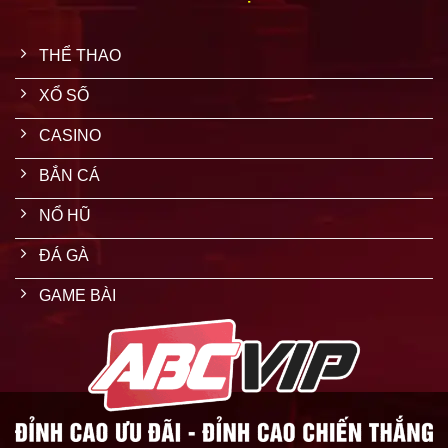
THỂ THAO
XỔ SỐ
CASINO
BẮN CÁ
NỔ HŨ
ĐÁ GÀ
GAME BÀI