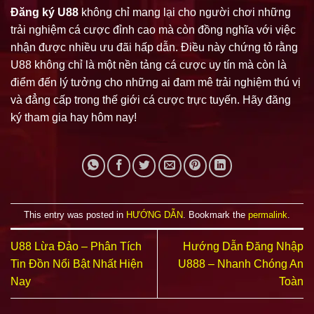
Đăng ký U88
không chỉ mang lại cho người chơi những
trải nghiệm cá cược đỉnh cao mà còn đồng nghĩa với việc
nhận được nhiều ưu đãi hấp dẫn. Điều này chứng tỏ rằng
U88 không chỉ là một nền tảng cá cược uy tín mà còn là
điểm đến lý tưởng cho những ai đam mê trải nghiệm thú vị
và đẳng cấp trong thế giới cá cược trực tuyến. Hãy đăng
ký tham gia hay hôm nay!
This entry was posted in
HƯỚNG DẪN
. Bookmark the
permalink
.
U88 Lừa Đảo – Phân Tích
Hướng Dẫn Đăng Nhập
Tin Đồn Nổi Bật Nhất Hiện
U888 – Nhanh Chóng An
Nay
Toàn