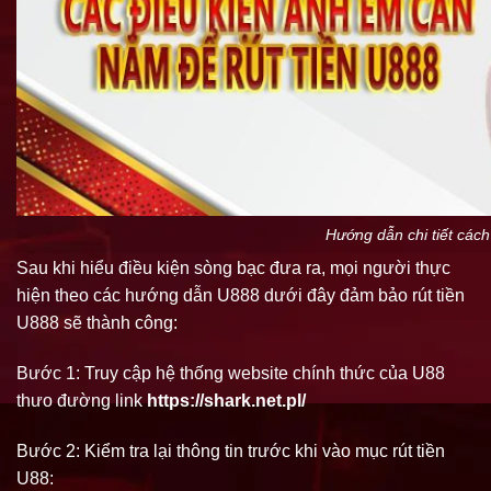
Hướng dẫn chi tiết cách
Sau khi hiểu điều kiện sòng bạc đưa ra, mọi người thực
hiện theo các hướng dẫn U888 dưới đây đảm bảo rút tiền
U888 sẽ thành công:
Bước 1: Truy cập hệ thống website chính thức của U88
thưo đường link
https://shark.net.pl/
Bước 2: Kiểm tra lại thông tin trước khi vào mục rút tiền
U88: