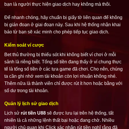
bạn là người thực hiện giao dịch hay không mà thôi.
Để nhanh chóng, hãy chuẩn bị giấy tờ liên quan để không
bị gián đoạn ở giai đoạn này. Sau khi hệ thống nhận khai
báo từ bạn sẽ xác minh cho phép tiếp tục giao dịch.
Kiểm soát ví cược
Bet thủ thường bị thiếu sót khi không biết ví chơi ở mỗi
sảnh là riêng biệt. Tổng số tiền đang thấy ở ví chung thực
tế là tổng số tiền ở các tựa game đã chơi. Cho nên, chúng
ta cần ghi nhớ xem tài khoản còn lợi nhuận không nhé.
Thêm nữa là thành viên chỉ được rút ít hơn hoặc bằng với
số dư trong tài khoản.
Quản lý lịch sử giao dịch
Lịch sử
rút tiền U88
sẽ được lưu lại trên hệ thống, tất
nhiên là cả những lệnh thất bại hoặc đang chờ. Nhiều
người chủ quan khi Click xác nhận rút tiền nghĩ rằng đã