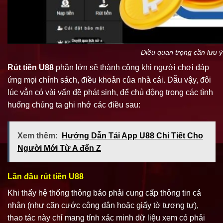
Điều quan trọng cần lưu ý 
Rút tiền U88
phần lớn sẽ thành công khi người chơi đáp
ứng mọi chính sách, điều khoản của nhà cái. Dẫu vậy, đôi
lúc vẫn có vài vấn đề phát sinh, để chủ động trong các tình
huống chúng ta ghi nhớ các điều sau:
Xem thêm:
Hướng Dẫn Tải App U88 Chi Tiết Cho
Người Mới Từ A đến Z
Lần đầu rút tiền U88
Khi thấy hệ thống thông báo phải cung cấp thông tin cá
nhân (như căn cước công dân hoặc giấy tờ tương tự),
thao tác này chỉ mang tính xác minh dữ liệu xem có phải