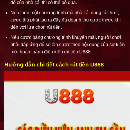
đó của nhà cái thì có thể bỏ qua.
Nếu theo một chương trình mà nhà cái đang tổ chức,
cược thủ phải tạo ra đầy đủ doanh thu cược trước khi
đến với lựa chọn rút tiền.
Nếu cược bằng chương trình khuyến mãi, người chơi
phải đáp ứng đủ số lần cược theo nội dung của sự kiện
mới hoàn thành điều kiện rút tiền U888.
Hướng dẫn chi tiết cách rút tiền U888