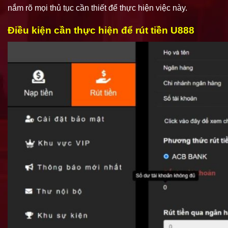
nắm rõ mọi thủ tục cần thiết để thực hiện việc này.
Điều kiện cần thực hiện để rút tiền U888