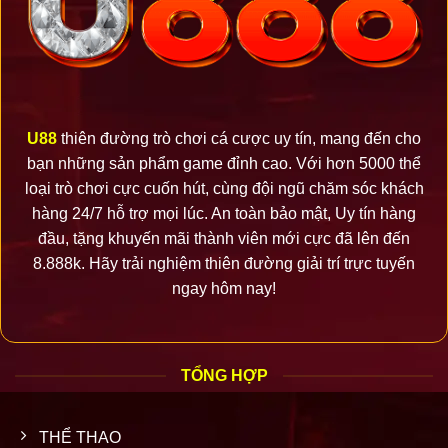
U88
thiên đường trò chơi cá cược uy tín, mang đến cho
bạn những sản phẩm game đỉnh cao. Với hơn 5000 thể
loại trò chơi cực cuốn hút, cùng đội ngũ chăm sóc khách
hàng 24/7 hỗ trợ mọi lúc. An toàn bảo mật, Uy tín hàng
đầu, tặng khuyến mãi thành viên mới cực đã lên đến
8.888k. Hãy trải nghiệm thiên đường giải trí trực tuyến
ngay hôm nay!
TỔNG HỢP
THỂ THAO