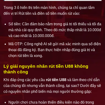
Trong 3 ô hiển thị trên màn hình, chúng ta chỉ quan tâm
đến vị trí Rút tiền và điền số tiền muốn rút vào:
Số tiền: Cần đảm bảo nằm trong giá trị tối thiểu và tối đa
mà nhà cái quy định. Theo đó mức thấp nhất là 10.000đ
và cao nhất là 10.000.000đ.
Mã OTP: Công nghệ AI sẽ gửi mã xác minh qua số điện
thoại đã đăng ký. Bạn thực hiện nhập đúng giá trị và
chọn rút tiền là xong.
Lý giải nguyên nhân rút tiền U88 không
thành công
Khi đáp ứng các yêu cầu
rút tiền U88
và làm theo chỉ dẫn
của chúng tôi nhưng vẫn thành công, tại sao? Dưới đây sẽ
có nguyên nhân phổ biến mà mọi người thường gặp:
Người chơi chưa hoàn thiện điều kiện nào đó trong