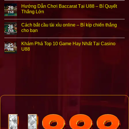
Hướng Dẫn Chơi Baccarat Tại U88 – Bí Quyết
26
Thắng Lớn
Th8
Cách bắt cầu tài xỉu online – Bí kíp chiến thắng
26
cho bạn
Th8
Khám Phá Top 10 Game Hay Nhất Tại Casino
25
U88
Th8